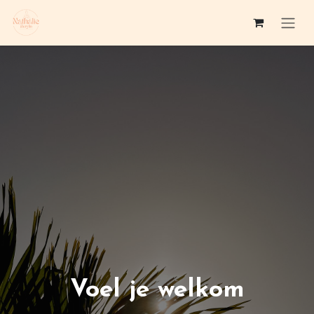
Overslaan naar inhoud
Voel je welkom